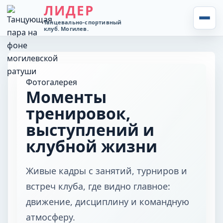
ЛИДЕР
Танцевально-спортивный
клуб. Могилев.
ГЛАВНАЯ
О КЛУБЕ
Фотогалерея
Моменты
НОВОСТИ
тренировок,
выступлений и
ТРЕНЕРЫ
клубной жизни
ФОТО
Живые кадры с занятий, турниров и
ВИДЕО
встреч клуба, где видно главное:
движение, дисциплину и командную
КОНТАКТЫ
атмосферу.