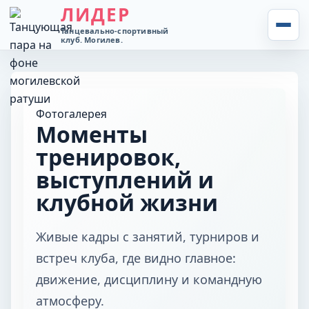
ЛИДЕР
Танцевально-спортивный
клуб. Могилев.
ГЛАВНАЯ
О КЛУБЕ
Фотогалерея
Моменты
НОВОСТИ
тренировок,
выступлений и
ТРЕНЕРЫ
клубной жизни
ФОТО
Живые кадры с занятий, турниров и
ВИДЕО
встреч клуба, где видно главное:
движение, дисциплину и командную
КОНТАКТЫ
атмосферу.